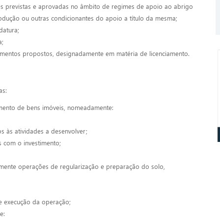
 previstas e aprovadas no âmbito de regimes de apoio ao abrigo
odução ou outras condicionantes do apoio a título da mesma;
datura;
a;
timentos propostos, designadamente em matéria de licenciamento.
as:
mento de bens imóveis, nomeadamente:
os às atividades a desenvolver;
s com o investimento;
ente operações de regularização e preparação do solo,
e execução da operação;
e: